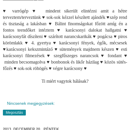
♥ varrógép ♥ mindent sikerült elintézni amit a hétre
terveztem/terveztünk ♥ sok-sok kézzel készített ajándék ♥szép rend
és tisztaság a lakásban ♥ Bálint finomságokat főzött amíg én a
fontos teendőket intéztem ♥ karácsonyi dalokat hallgatni ♥
karácsonyfát díszíteni ♥ szárított narancskarikák ♥ pogácsa ♥ piros
körömlakk ♥ 4. gyertya ♥ karácsonyi fények, égők, mécsesek
♥karácsonyi kekszmintázó ♥ sütemények majdnem készen ♥ esti
karácsonyi filmezések ♥ szegfűszeges narancsok ♥ fondant ♥
minden becsomagolva ♥ bonbonok és likőr házilag ♥ közös sütés-
főzés ♥ sok-sok röhögés ♥ végre karácsony ♥
Ti miért vagytok hálásak?
Nincsenek megjegyzések:
Megosztás
2013. DECEMBER 20., PÉNTEK