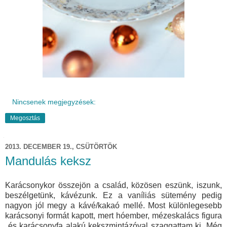
Nincsenek megjegyzések:
Megosztás
2013. DECEMBER 19., CSÜTÖRTÖK
Mandulás keksz
Karácsonykor összejön a család, közösen eszünk, iszunk,
beszélgetünk, kávézunk. Ez a vaníliás sütemény pedig
nagyon jól megy a kávé/kakaó mellé. Most különlegesebb
karácsonyi formát kapott, mert hóember, mézeskalács figura
és karácsonyfa alakú kekszmintázóval szaggattam ki. Még