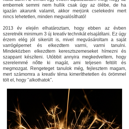
embernek semmi nem hullik csak úgy az ölébe, de ha
igazán akarunk valamit, akkor merjünk cselekedni mert
nincs lehetetlen, minden megvalósítható!
2013 év elején elhatároztam, hogy ebben az évben
szeretnék minimum 3 új kreatív technikát elsajátítani. Ez úgy
érzem elég jól sikerült is, mivel megvásároltam a saját
varrógépemet és elkezdtem varrni, varrni tanulni.
Mindeközben elkezdtem keresztszemeseket hímezni és
szappant készíteni. Utóbbit annyira megkedveltem, hogy
szerelemmé nőtte ki magát, ami teljesen feltölt és
megmozgat. Rengeteget tanulok még, fejlesztem magam,
mert számomra a kreatív téma kimeríthetetlen és örömmel
tölt el, hogy "alkothatok".