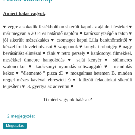
Amiért hálás vagyok
:
♥ végre a sokadik festékboltban sikerült kapni az ajánlott festéket ♥
már megvan a 2014-es határidő naplóm ♥ karácsonyfaégő a falon ♥
jól sikerült mézeskalács ♥ csomagot kapni Lilla barátnőméktől ♥
kézzel írott levelet olvasni ♥ szappanok ♥ konyhai robotgép ♥ nagy
bevásárlást elintézni ♥ fánk ♥ retro persely ♥ karácsonyi filmekkel,
mesékkel ünnepre hangolódás ♥ saját kenyér ♥ stühmeres
szaloncukor ♥ karácsonyi nyomdás sütiszaggató ♥ mandulás
keksz ♥ "életmentő " pizza :D ♥ mozgalmas hetemen B. minden
reggel mézes kávéval ébresztett :) ♥ kitűzött feladatokat sikerült
teljesíteni ♥ 3. gyertya az adventin ♥
Ti miért vagytok hálásak?
2 megjegyzés:
Megosztás