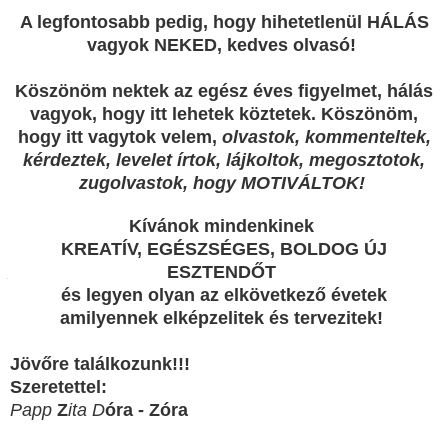
A legfontosabb pedig, hogy hihetetlenül HÁLÁS
vagyok NEKED, kedves olvasó!
Köszönöm nektek az egész éves figyelmet, hálás
vagyok, hogy itt lehetek köztetek.
Köszönöm,
hogy itt vagytok velem,
olvastok, kommenteltek,
kérdeztek, levelet írtok, lájkoltok, megosztotok,
zugolvastok, hogy MOTIVÁLTOK!
Kívánok mindenkinek
KREATÍV, EGÉSZSÉGES, BOLDOG ÚJ
ESZTENDŐT
és legyen olyan az elkövetkező évetek
amilyennek elképzelitek és tervezitek!
Jövőre találkozunk!!!
Szeretettel:
Papp
Z
ita
D
óra - Zóra