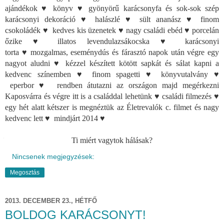
ajándékok
♥ könyv
♥ gyönyörű karácsonyfa és sok-sok szép
karácsonyi dekoráció
♥ halászlé
♥ sült ananász
♥ finom
csokoládék
♥
kedves kis üzenetek
♥ nagy családi ebéd
♥ porcelán
őzike
♥ illatos levendulazsákocska
♥ karácsonyi
torta
♥
mozgalmas, eseménydús és fárasztó napok után végre egy
nagyot aludni
♥
kézzel készített
kötött sapkát és sálat kapni a
kedvenc színemben
♥ finom spagetti
♥
könyvutalvány
♥
eperbor
♥
rendben átutazni az országon majd megérkezni
Kaposvárra és végre itt is a családdal lehetünk
♥ családi filmezés
♥
egy hét alatt kétszer is megnéztük az Életrevalók c. filmet és nagy
kedvenc lett
♥
mindjárt 2014
♥
Ti miért vagytok hálásak?
Nincsenek megjegyzések:
Megosztás
2013. DECEMBER 23., HÉTFŐ
BOLDOG KARÁCSONYT!