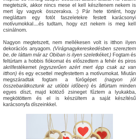
megtetszik, akkor nincs mese el kell készítenem nekem is
mert így vagyok összerakva. :) Pár hete történt, hogy
megláttam egy fotót faszeletekre festett karácsonyi
motívumokkal....és tudtam, hogy ezt nekem is meg kell
csinálnom.
Nagyon megtetszett, nem mellékesen volt is itthon ilyen
dekorációs anyagom.
(Virágnagykereskedésben szereztem
be, de láttam már az Obiban is ilyen szeletkéket.)
Fogtam és
feltúrtam a hobbis fiókomat és előszedtem a fehér és piros
akrilfestékemet
(egyszerűen azért mert épp csak az van
itthon)
és egy ecsettel megfestettem a motívumokat. Miután
megszáradtak fogtam a fúrógépet
(nagyon jól
összebarátkoztunk az utóbbi időben)
és átfúrtam minden
egyes díszt, majd kötöző zsineget fűztem a lyukakba,
megkötöttem és el is készültem a saját készítésű
karácsonyfa díszeinkkel.