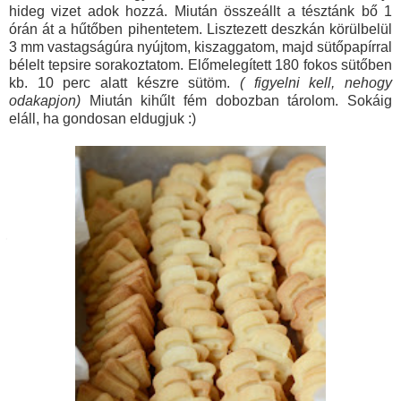
hideg vizet adok hozzá. Miután összeállt a tésztánk bő 1
órán át a hűtőben pihentetem. Lisztezett deszkán körülbelül
3 mm vastagságúra nyújtom, kiszaggatom, majd sütőpapírral
bélelt tepsire sorakoztatom. Előmelegített 180 fokos sütőben
kb. 10 perc alatt készre sütöm.
( figyelni kell, nehogy
odakapjon)
Miután kihűlt fém dobozban tárolom. Sokáig
eláll, ha gondosan eldugjuk :)