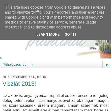
This site uses cookies from Google to deliver its services
and to analyze traffic. Your IP address and user-agent are
shared with Google along with performance and security
metrics to ensure quality of service, generate usage
statistics, and to detect and address abuse.
LEARN MORE
GOT IT
▼
2013. DECEMBER 31., KEDD
Viszlát 2013!
Ez az év iszonyat gyorsan repült el és szerencsére rengeteg
dolog történt velem. Eseménydús évet zárok magam mögött
és szerencsésnek érzem magam, amiért szeretnék most
hálát adni. Az elmúlt egy évben tapasztaltam meg, hogy az