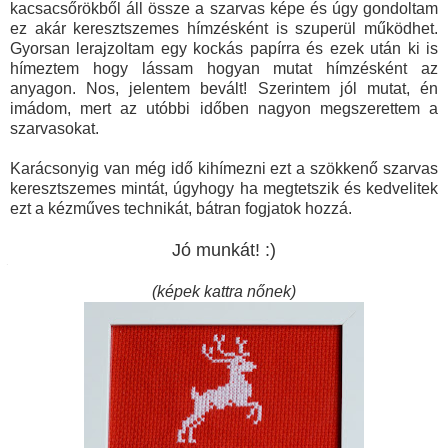
kacsacsőrökből áll össze a szarvas képe és úgy gondoltam
ez akár keresztszemes hímzésként is szuperül működhet.
Gyorsan lerajzoltam egy kockás papírra és ezek után ki is
hímeztem hogy lássam hogyan mutat hímzésként az
anyagon. Nos, jelentem bevált! Szerintem jól mutat, én
imádom, mert az utóbbi időben nagyon megszerettem a
szarvasokat.
Karácsonyig van még idő kihímezni ezt a szökkenő szarvas
keresztszemes mintát, úgyhogy ha megtetszik és kedvelitek
ezt a kézműves technikát, bátran fogjatok hozzá.
Jó munkát! :)
(képek kattra nőnek)