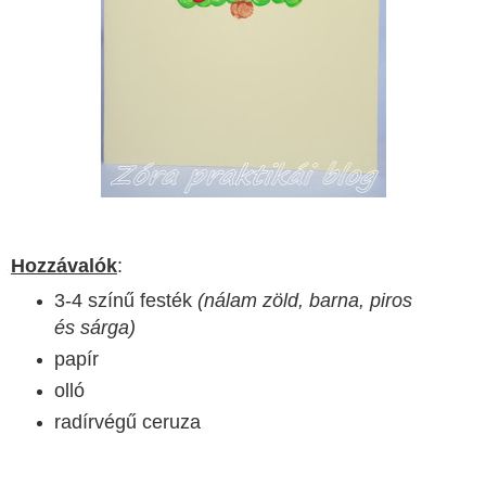
Hozzávalók
:
3-4 színű festék
(nálam zöld, barna, piros
és sárga)
papír
olló
radírvégű ceruza