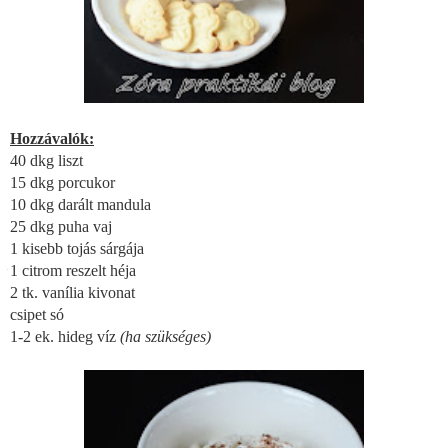
Hozzávalók:
40 dkg liszt
15 dkg porcukor
10 dkg darált mandula
25 dkg puha vaj
1 kisebb tojás sárgája
1 citrom reszelt héja
2 tk. vanília kivonat
csipet só
1-2 ek. hideg víz
(ha szükséges)