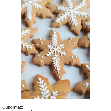
Cukormáz
: