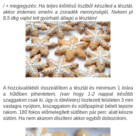
/ + megjegyzés: Ha teljes kiőrlésű lisztből készíted a tésztát,
akkor érdemes emelni a zsiradék mennyiségét. Nekem pl
8,5 dkg vajtol lett gyúrható állagú a tésztám/
A hozzávalókból összeállítom a tésztát és minimum 1 órára
a hűtőben pihentetem.
(van hogy 1-2 nappal később
szaggatom csak ki, úgy is tökéletes)
lisztezett felületen 3 mm
vastagra nyújtom, kiszaggatom és sütőpapírral bélelt tepsire
rakom. 180 fokos előmelegített sütőben pár perc alatt készre
sütöm. Ha nem akarom díszíteni akkor egyből dobozolom.