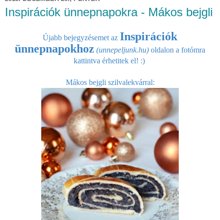
Inspirációk ünnepnapokra - Mákos bejgli
Inspirációk
Újabb bejegyzésemet
az
ünnepnapokhoz
(unnepeljunk.hu)
oldalon a fotómra
kattintva ér
hetitek el! :)
Mákos bejgli szilvalekvárral: