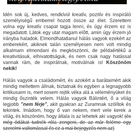
Idén sok új, kedves, rendkívül kreatív, pozitív és inspiráló
személyiségű emberrel hozott össze az élet. Szerettem
volna egy kreatív csapat tagja lenni, és úgy érzem ez is
megadatott. Látok egy utat magam előtt, amin úgy érzem jó
irányba haladok. Elmondhatatlanul hálás vagyok ezekért az
emberekért, akiknek talán személyesen nem volt mindig
alkalmam elmondani és megköszönni, de példaértékű a
kreativitásuk, elhivatottságuk, és nem csak nagy hatással
vannak rám, de inspirálnak, motiválnak is!
Köszönöm
nekik!
Hálás vagyok a családomért, és azokért a barátaimért akik
mindig mellettem állnak, biztatnak és egyben a legnagyobb
kritikusaim is, mert sosem rejtik véka alá a véleményüket és
mindig őszinték velem. Hálás vagyok Bálintért, ő a világ
legjobb
"nem férje"
, akit gyakran az Zuramnak szólítok és
tekintek. Imádom, hogy ő van nekem, mert vele kerek a
világ, és köszönöm, hogy általa is az lehetek aki vagyok!
(és
még ódákat tudnék róla zengeni, de az már felérne egy
szerelmi vallomással és ez a mai bejegyzés nem az)