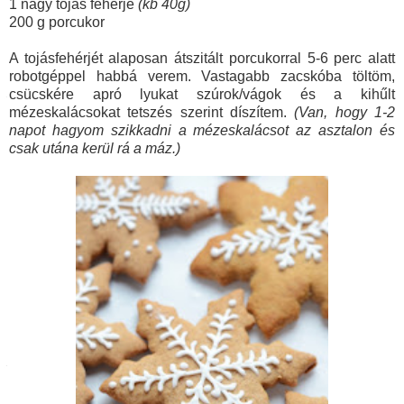
1 nagy tojás fehérje
(kb 40g)
200 g porcukor
A tojásfehérjét alaposan átszitált porcukorral 5-6 perc alatt
robotgéppel habbá verem. Vastagabb zacskóba töltöm,
csücskére apró lyukat szúrok/vágok és a kihűlt
mézeskalácsokat tetszés szerint díszítem.
(Van, hogy 1-2
napot hagyom szikkadni a mézeskalácsot az asztalon és
csak utána kerül rá a máz.)