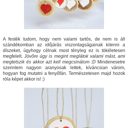
A festék tudom, hogy nem valami tartós, de nem is áll
szándékomban az időjárás viszontagságainak kitenni a
díszeket, úgyhogy célnak most tényleg ez is tökéletesen
megfelelt. J
övőre úgy is megint meglátok valami mást, ami
megtetszik és akkor azt kell megcsinálom :D
Mindenesetre
szerintem nagyon aranyosak lettek, kíváncsian várom,
hogyan fog mutatni a fenyőfán. Természetesen majd hozok
róla képet akkor is! :)