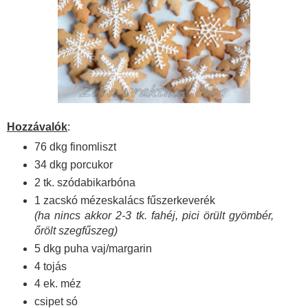
Hozzávalók
:
76 dkg finomliszt
34 dkg porcukor
2 tk. szódabikarbóna
1 zacskó mézeskalács fűszerkeverék
(ha nincs akkor 2-3 tk. fahéj, pici örült gyömbér,
őrölt szegfűszeg)
5 dkg puha vaj/margarin
4 tojás
4 ek. méz
csipet só