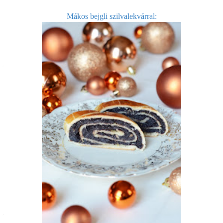
Mákos bejgli szilvalekvárral: