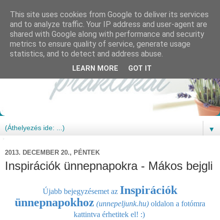
This site uses cookies from Google to deliver its services
and to analyze traffic. Your IP address and user-agent are
shared with Google along with performance and security
metrics to ensure quality of service, generate usage
statistics, and to detect and address abuse.
LEARN MORE
GOT IT
▼
2013. DECEMBER 20., PÉNTEK
Inspirációk ünnepnapokra - Mákos bejgli
Inspirációk
Újabb bejegyzésemet
az
ünnepnapokhoz
(unnepeljunk.hu)
oldalon a fotómra
kattintva ér
hetitek el! :)