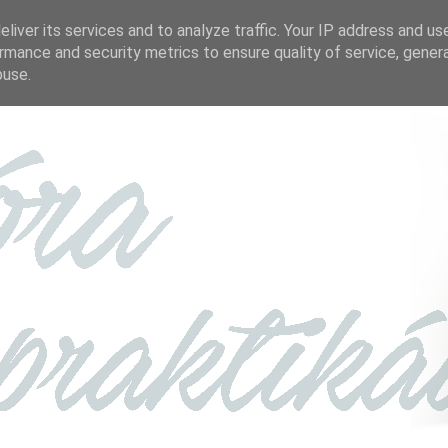
liver its services and to analyze traffic. Your IP address and us
rmance and security metrics to ensure quality of service, gene
buse.