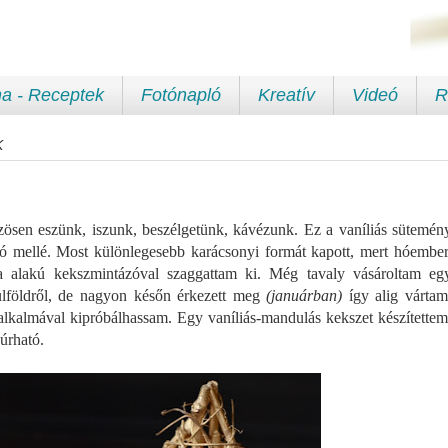
a - Receptek
Fotónapló
Kreatív
Videó
R
K
zösen eszünk, iszunk, beszélgetünk, kávézunk. Ez a vaníliás sütemén
 mellé. Most különlegesebb karácsonyi formát kapott, mert hóember
a alakú kekszmintázóval szaggattam ki. Még tavaly vásároltam eg
ülföldről, de nagyon későn érkezett meg
(januárban)
így alig vártam
alkalmával kipróbálhassam. Egy vaníliás-mandulás kekszet készítettem
zúrható.