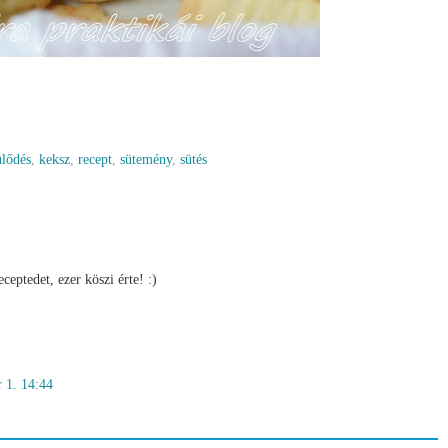
ülődés
,
keksz
,
recept
,
sütemény
,
sütés
eptedet, ezer köszi érte! :)
r 1. 14:44