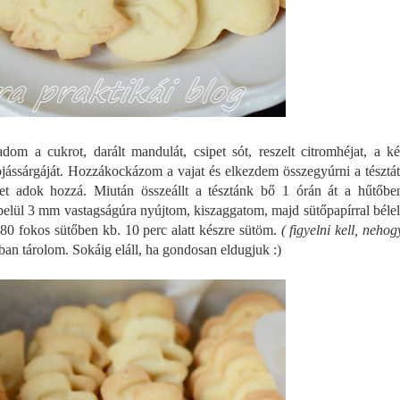
adom a cukrot, darált mandulát, csipet sót, reszelt citromhéjat, a ké
tojássárgáját. Hozzákockázom a vajat és elkezdem összegyúrni a tésztát
et adok hozzá. Miután összeállt a tésztánk bő 1 órán át a hűtőbe
belül 3 mm vastagságúra nyújtom, kiszaggatom, majd sütőpapírral bélel
180 fokos sütőben kb. 10 perc alatt készre sütöm.
( figyelni kell, nehog
an tárolom. Sokáig eláll, ha gondosan eldugjuk :)