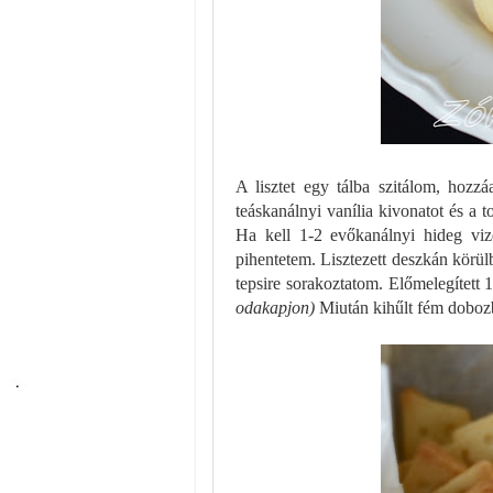
A lisztet egy tálba szitálom, hozzá
teáskanálnyi vanília kivonatot és a 
Ha kell 1-2 evőkanálnyi hideg viz
pihentetem. Lisztezett deszkán körül
tepsire sorakoztatom. Előmelegített 
odakapjon)
Miután kihűlt fém dobozb