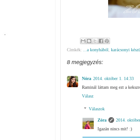
Címkék:
...a konyhából
,
karácsonyi kész
8 megjegyzés:
Nóra
2014. október 1. 14:33
Raminál láttam meg ezt a kekszrec
Válasz
Válaszok
Zóra
2014. októbe
Igazán nincs mit! :)