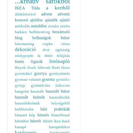
...kreatív sarokból
a kertből
IKEA
Tilda
advent
adventi
ablakdekoráció
koszorú
ajtódísz
ajándék
ajánló
asztaldísz
antikolás
asztalos munka
beszámoló
barkács
befőttesüveg
blog
bolhaságok
bútor
bútortuning
csipke
cérna
dekoráció
egészség
divat
fa
fehér
felújítás
erkélyprojekt
fotónapló
festés
figurák
fények
főzés
fészek
fülbevaló
fűszer
gyertya
gyertyaöntés
gyerekekkel
gyurma
gyorsan valamit
gyömölcs
gyümölcsös
gyöngy
halloween
használt bútor
hangulat
használt
használt holmik
használtcikk
használtholmik
helységjelölő
házi praktikák
hobbiszoba
hímzés
hímzett kép
hímzőfonal
húsvét
hóember
idézet
ikea hack
kanapé
kanapédekor
karácsony
karácsonyfa