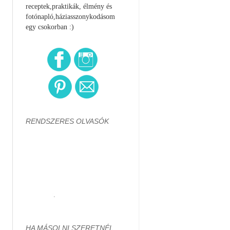
receptek,praktikák, élmény és
fotónapló,háziasszonykodásom
egy csokorban :)
RENDSZERES OLVASÓK
HA MÁSOLNI SZERETNÉL...