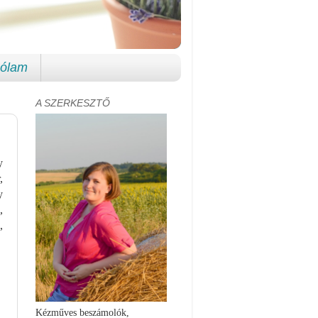
ólam
A SZERKESZTŐ
y
,
y
,
,
Kézműves beszámolók,