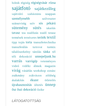
régiségvásár
rózsa
régiség
holmik
sajátfotó
sajátkezűleg
szappan
sajátvideó
szabásminta
személyesebb
szilveszter
sós pékárú
szárazvirág
szív
sütemény
sütés
takarítás
tavasz
tea
terasz
teadélután
teaidő
textil
teríték
termések
természetes
torta
tipp
tojás
transzfertechnika
transzferálás
turmix
turirovat
táska
tálalószekrény
tárolás
tél
unnepeljunk.hu
téli dekoráció
varrás
varrógép
veteményes
videó
vidéki álmok magazin
virág
vásárlás
workshop
zománc
zsákmány
zöldség
zsákvászon
ékszer
átalakítás
ötletelés
ünnep
újrahasznosítás
ültetés
ősz
őszi dekoráció
őzike
LÁTOGATOTTSÁG