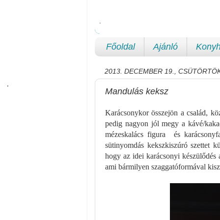
Főoldal
Ajánló
Konyh
2013. DECEMBER 19., CSÜTÖRTÖ
Mandulás keksz
Karácsonykor összejön a család, kö
pedig nagyon jól megy a kávé/kakaó
mézeskalács figura és karácsonyf
sütinyomdás kekszkiszúró szettet k
hogy az idei karácsonyi készülődés 
ami bármilyen szaggatóformával kis