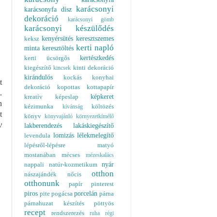
karácsonyi
karácsonyfa dísz
dekoráció
karácsonyi gömb
karácsonyi készülődés
kenyérsütés
keresztszemes
keksz
kerti napló
minta
keresztöltés
kertészkedés
kerti ücsörgős
kiegészítő
kinti dekoráció
kincsek
kirándulós
kockás
konyhai
t
dekoráció
kopottas
kottapapír
.
képkeret
kreatív
képeslap
n
kézimunka
költözés
kívánság
t
könyv
könyvajánló
környezetkímélő
y
lakberendezés
lakáskiegészítő
lomizás
lélekmelegítő
levendula
lépésről-lépésre
matyó
mostanában
mécses
mézeskalács
nyár
nappali
natúr-kozmetikum
otthon
nászajándék
nőcis
otthonunk
papír
pinterest
piros
porcelán
pite
pogácsa
párna
párnahuzat készítés
pöttyös
recept
rendszerezés
ruha
régi