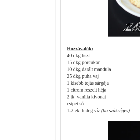
Hozzávalók:
40 dkg liszt
15 dkg porcukor
10 dkg darált mandula
25 dkg puha vaj
1 kisebb tojás sárgája
1 citrom reszelt héja
2 tk. vanília kivonat
csipet só
1-2 ek. hideg víz
(ha szükséges)