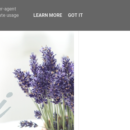
er-agent
rate usage
LEARN MORE
GOT IT