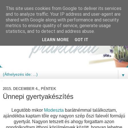
This site uses cookies from Google to deliver its services
and to analyze traffic. Your IP address and user-agent are
shared with Google along with performance and security
metrics to ensure quality of service, generate usage
statistics, and to detect and address abuse.
LEARN MORE
GOT IT
▼
2015. DECEMBER 4., PÉNTEK
Ünnepi gyertyakészítés
Legutóbb mikor
Modeszta
barátnémmal találkoztam,
ajándékba kaptam tőle egy nagyon szép őszi falevél formájú
gyertyát. Nagyon tetszett és ahogy forgattam azon
gondolkodtam itthoni körülmények között, hogyan lehetne