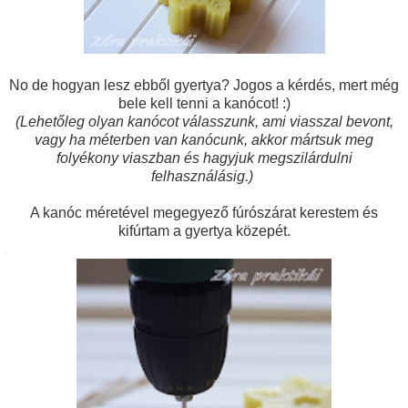
No de hogyan lesz ebből gyertya? Jogos a kérdés, mert még
bele kell tenni a kanócot! :)
(Lehetőleg olyan kanócot válasszunk, ami viasszal bevont,
vagy ha méterben van kanócunk, akkor mártsuk meg
folyékony viaszban és hagyjuk megszilárdulni
felhasználásig.)
A kanóc méretével megegyező fúrószárat kerestem és
kifúrtam a gyertya közepét.