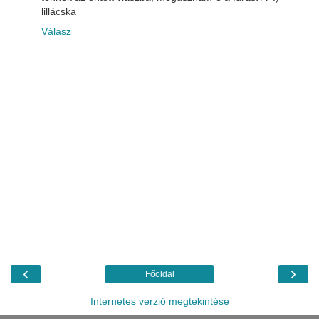
lillácska
Válasz
‹
›
Főoldal
Internetes verzió megtekintése