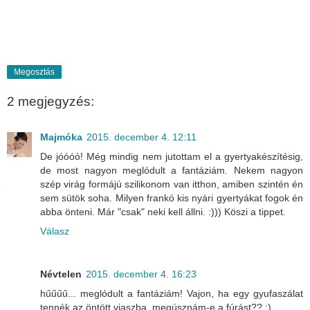
Megosztás
2 megjegyzés:
Majmóka
2015. december 4. 12:11
De jóóóó! Még mindig nem jutottam el a gyertyakészítésig,
de most nagyon meglódult a fantáziám. Nekem nagyon
szép virág formájú szilikonom van itthon, amiben szintén én
sem sütök soha. Milyen frankó kis nyári gyertyákat fogok én
abba önteni. Már "csak" neki kell állni. :))) Köszi a tippet.
Válasz
Névtelen
2015. december 4. 16:23
hűűűű... meglódult a fantáziám! Vajon, ha egy gyufaszálat
tennék az öntött viaszba, megúsznám-e a fúrást?? :)