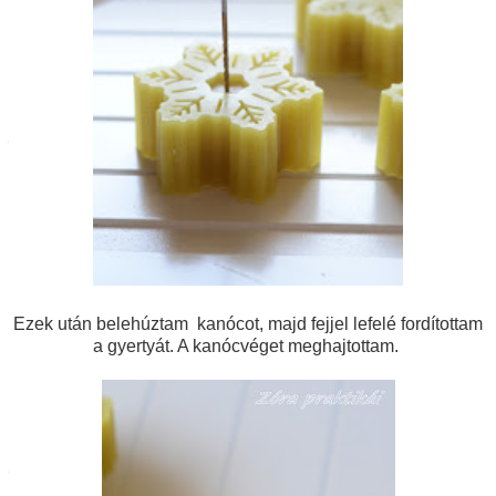
Ezek után belehúztam kanócot, majd fejjel lefelé fordítottam
a gyertyát. A kanócvéget meghajtottam.