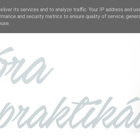
liver its services and to analyze traffic. Your IP address and us
rmance and security metrics to ensure quality of service, gene
buse.