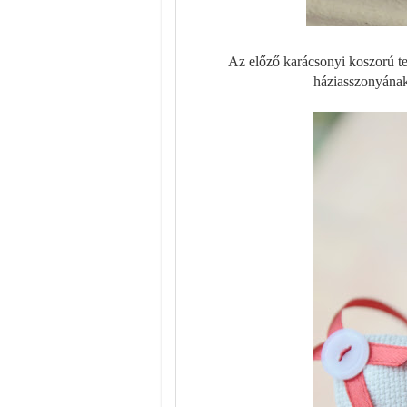
Az előző karácsonyi koszorú t
háziasszonyának