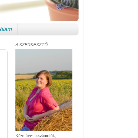
ólam
A SZERKESZTŐ
Kézműves beszámolók,