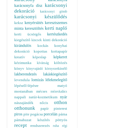
karácsonyi
karácsonyfa dísz
dekoráció
karácsonyi gömb
karácsonyi készülődés
kenyérsütés
keresztszemes
keksz
kerti napló
minta
keresztöltés
kertészkedés
kerti ücsörgős
kiegészítő
kinti dekoráció
kincsek
kirándulós
kockás
konyhai
dekoráció
kopottas
kottapapír
képkeret
kreatív
képeslap
kézimunka
költözés
kívánság
könyv
könyvajánló
környezetkímélő
lakberendezés
lakáskiegészítő
lomizás
lélekmelegítő
levendula
lépésről-lépésre
matyó
mostanában
mécses
mézeskalács
nyár
nappali
natúr-kozmetikum
otthon
nászajándék
nőcis
otthonunk
papír
pinterest
piros
porcelán
pite
pogácsa
párna
párnahuzat készítés
pöttyös
recept
rendszerezés
ruha
régi