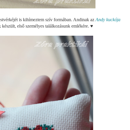
estvérkéjét is kihímeztem szív formában. Andinak az
Andy kuckója
 készült, első személyes találkozásunk emlékére. ♥