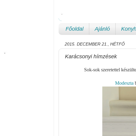
Főoldal
Ajánló
Konyh
2015. DECEMBER 21., HÉTFŐ
Karácsonyi hímzések
Sok-sok szeretettel készül
Modeszta
b