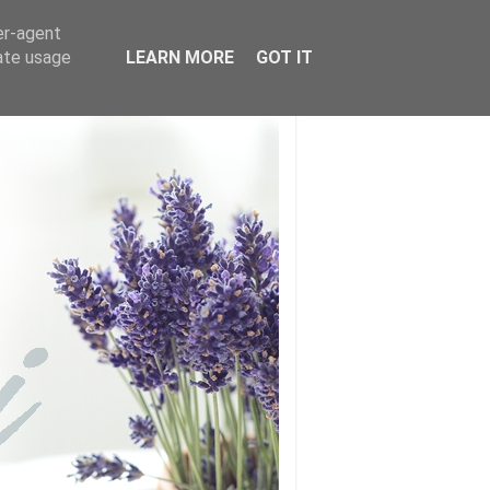
er-agent
rate usage
LEARN MORE
GOT IT