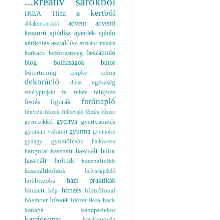
...kreatív sarokból
a kertből
IKEA
Tilda
advent
adventi
ablakdekoráció
koszorú
ajtódísz
ajándék
ajánló
asztaldísz
antikolás
asztalos munka
beszámoló
barkács
befőttesüveg
blog
bolhaságok
bútor
bútortuning
csipke
cérna
dekoráció
egészség
divat
fa
fehér
felújítás
erkélyprojekt
fotónapló
festés
figurák
fények
főzés
fészek
fülbevaló
fűszer
gyertya
gyertyaöntés
gyerekekkel
gyurma
gyorsan valamit
gyömölcs
gyümölcsös
gyöngy
halloween
használt bútor
hangulat
használt
használt holmik
használtcikk
használtholmik
helységjelölő
házi praktikák
hobbiszoba
hímzés
hímzett kép
hímzőfonal
húsvét
hóember
idézet
ikea hack
kanapé
kanapédekor
karácsony
karácsonyfa