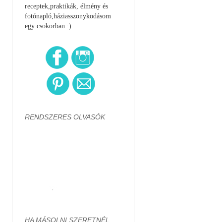
receptek,praktikák, élmény és
fotónapló,háziasszonykodásom
egy csokorban :)
RENDSZERES OLVASÓK
HA MÁSOLNI SZERETNÉL...