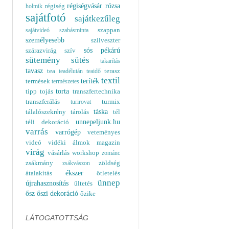
régiségvásár
rózsa
régiség
holmik
sajátfotó
sajátkezűleg
szappan
sajátvideó
szabásminta
személyesebb
szilveszter
sós pékárú
szárazvirág
szív
sütemény
sütés
takarítás
tavasz
tea
terasz
teadélután
teaidő
textil
teríték
termések
természetes
torta
tipp
tojás
transzfertechnika
transzferálás
turmix
turirovat
táska
tálalószekrény
tárolás
tél
unnepeljunk.hu
téli dekoráció
varrás
varrógép
veteményes
videó
vidéki álmok magazin
virág
vásárlás
workshop
zománc
zsákmány
zöldség
zsákvászon
ékszer
átalakítás
ötletelés
ünnep
újrahasznosítás
ültetés
ősz
őszi dekoráció
őzike
LÁTOGATOTTSÁG