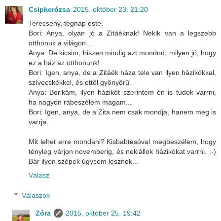
Csipkerózsa
2015. október 23. 21:20
Terecseny, tegnap este.
Bori: Anya, olyan jó a Zitáéknak! Nekik van a legszebb
otthonuk a világon...
Anya: De kicsim, hiszen mindig azt mondod, milyen jó, hogy
ez a ház az otthonunk!
Bori: Igen, anya, de a Zitáék háza tele van ilyen házikókkal,
szívecskékkel, és ettől gyönyörű.
Anya: Borikám, ilyen házikót szerintem én is tudok varrni,
ha nagyon rábeszélem magam...
Bori: Igen, anya, de a Zita nem csak mondja, hanem meg is
varrja.
Mit lehet erre mondani? Kisbabtesóval megbeszélem, hogy
tényleg várjon novemberig, és nekiállok házikókat varrni. :-)
Bár ilyen szépek úgysem lesznek...
Válasz
Válaszok
Zóra
2015. október 25. 19:42