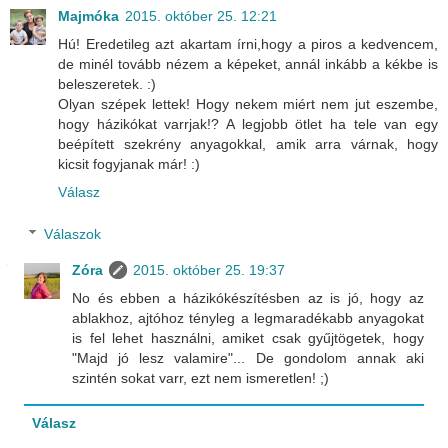
Majmóka
2015. október 25. 12:21
Hú! Eredetileg azt akartam írni,hogy a piros a kedvencem,
de minél tovább nézem a képeket, annál inkább a kékbe is
beleszeretek. :)
Olyan szépek lettek! Hogy nekem miért nem jut eszembe,
hogy házikókat varrjak!? A legjobb ötlet ha tele van egy
beépített szekrény anyagokkal, amik arra várnak, hogy
kicsit fogyjanak már! :)
Válasz
Válaszok
Zóra
2015. október 25. 19:37
No és ebben a házikókészítésben az is jó, hogy az
ablakhoz, ajtóhoz tényleg a legmaradékabb anyagokat
is fel lehet használni, amiket csak gyűjtögetek, hogy
"Majd jó lesz valamire"... De gondolom annak aki
szintén sokat varr, ezt nem ismeretlen! ;)
Válasz