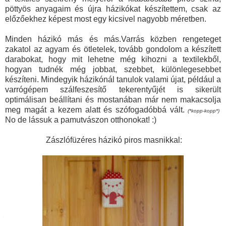
pöttyös anyagaim és újra házikókat készítettem, csak az
előzőekhez képest most egy kicsivel nagyobb méretben.
Minden házikó más és más.
Varrás közben rengeteget
zakatol az agyam és ötletelek, tovább gondolom a készített
darabokat, hogy mit lehetne még kihozni a textilekből,
hogyan tudnék még jobbat, szebbet, különlegesebbet
készíteni. Mindegyik házikónál tanulok valami újat, például a
varrógépem szálfeszesítő tekerentyűjét is sikerült
optimálisan beállítani és mostanában már nem makacsolja
meg magát a kezem alatt és szófogadóbbá vált.
(*kopp-kopp*)
No de lássuk a pamutvászon otthonokat! :)
Zászlófüzéres házikó piros masnikkal: