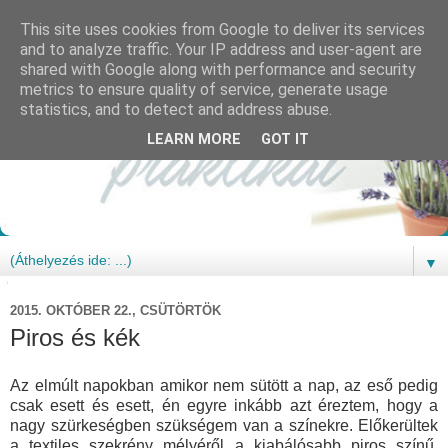
This site uses cookies from Google to deliver its services
and to analyze traffic. Your IP address and user-agent are
shared with Google along with performance and security
metrics to ensure quality of service, generate usage
statistics, and to detect and address abuse.
LEARN MORE
GOT IT
▼
2015. OKTÓBER 22., CSÜTÖRTÖK
Piros és kék
Az elmúlt napokban amikor nem sütött a nap, az eső pedig
csak esett és esett, én egyre inkább azt éreztem, hogy a
nagy szürkeségben szükségem van a színekre. Előkerültek
a textiles szekrény mélyéről a kiabálósabb piros színű,