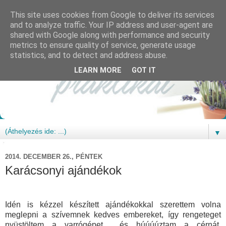
This site uses cookies from Google to deliver its services
and to analyze traffic. Your IP address and user-agent are
shared with Google along with performance and security
metrics to ensure quality of service, generate usage
statistics, and to detect and address abuse.
LEARN MORE
GOT IT
▼
2014. DECEMBER 26., PÉNTEK
Karácsonyi ajándékok
Idén is kézzel készített ajándékokkal szerettem volna
meglepni a szívemnek kedves embereket, így rengeteget
nyüstöltem a varrógépet és húúúúztam a cérnát.