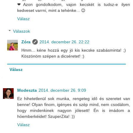
❤Azon gondolkodom, vajon kecskét is tudsz-e ilyen
kedveset varrni, mint a tehénke... 😉
Válasz
Válaszok
Zóra
2014. december 26. 22:22
Hmm... kéne hozzá egy jó kis kecske szabásminta! ;)
Köszönöm szépen a dicséretet! :)
Válasz
Modeszta
2014. december 26. 9:09
Ez hihetetlenül sok munka, rengeteg idő és szeretet van
benne! Olyan finom, igényes és szép mind, nem csodálom,
hogy mindenkinek nagyon jólesett! Én is imádom a
hóemberkéidet! SzuperZita! :))
Válasz