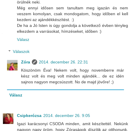
örülnék neki.
Még ennyi idősen sem tanultam meg igazán és nem
veszem komolyan, csak mondogatom, hogy időben el kell
kezdeni az ajándékkészítést. :)
De ha a Jó Isten is úgy gondolja a következő évben tényleg
elkezdem a varrásokat, hímzéseket, időben :)
Válasz
Válaszok
Zóra
2014. december 26. 22:31
Köszönöm Éva! Nekem volt, hogy novemberre már
kész volt és meg volt minden ajándék... de ez idén
sajnos nagyon megcsúszott. No de majd jövőre! ;)
Válasz
Csipkerózsa
2014. december 26. 9:05
Igazi karácsonyi CSODA minden, amit készítettél. Nekünk
nagyon nagy öröm, hogy Zóraságok díszítik az otthonunk.