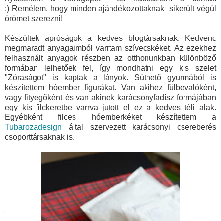
:)
Remélem, hogy minden ajándékozottaknak sikerült végül
örömet szerezni!
Készültek apróságok a kedves blogtársaknak. Kedvenc
megmaradt anyagaimból varrtam szívecskéket. Az ezekhez
felhasznált anyagok részben az otthonunkban különböző
formában lelhetőek fel, így mondhatni egy kis szelet
"Zóraságot" is kaptak a lányok. Süthető gyurmából is
készítettem hóember figurákat. Van akihez fülbevalóként,
vagy fityegőként és van akinek karácsonyfadísz formájában
egy kis filckeretbe varrva jutott el ez a kedves téli alak.
Egyébként filces hóemberkéket készítettem a
Tubarozadesign
által szervezett karácsonyi csereberés
csoporttársaknak is.