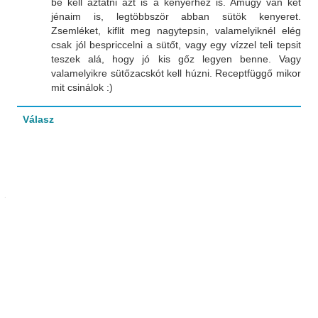
be kell áztatni azt is a kenyérhez is. Amúgy van két
jénaim is, legtöbbször abban sütök kenyeret.
Zsemléket, kiflit meg nagytepsin, valamelyiknél elég
csak jól bespriccelni a sütőt, vagy egy vízzel teli tepsit
teszek alá, hogy jó kis gőz legyen benne. Vagy
valamelyikre sütőzacskót kell húzni. Receptfüggő mikor
mit csinálok :)
Válasz