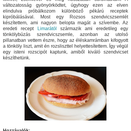
változatosság gyönyörködtet, úgyhogy ezen az elven
elindulva próbálkozom különböző pékárú receptek
kipróbálásával. Most egy Rozsos szendvicszsemlét
készítettem, ami nagyon belopta magát a szívembe. Az
eredeti recept
Limarától
származik ami eredetileg egy
tönkölybúzás szendvicszsemle, azonban az utolsó
pillanatban vettem észre, hogy az éléskamrámban kifogyott
a tönköly liszt, amit én rozsliszttel helyettesítettem. Így végül
egy isteni rozscipót kaptunk, amiből kiváló szendvicset
készíthetünk.
Hozzávalók
: