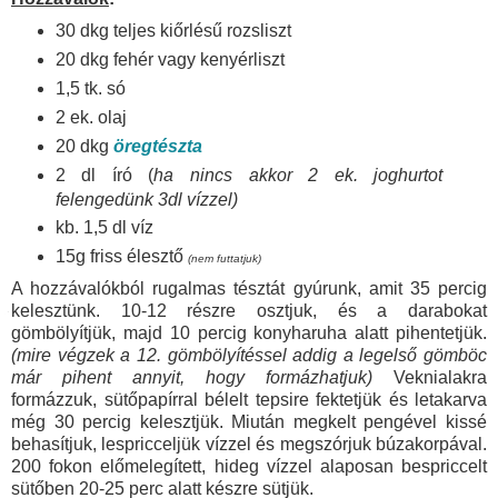
30 dkg teljes kiőrlésű rozsliszt
20 dkg fehér vagy kenyérliszt
1,5 tk. só
2 ek. olaj
20 dkg
öregtészta
2 dl író (
ha nincs akkor 2 ek. joghurtot
felengedünk 3dl vízzel)
kb. 1,5 dl víz
15g friss élesztő
(nem futtatjuk)
A hozzávalókból rugalmas tésztát gyúrunk, amit 35 percig
kelesztünk. 10-12 részre osztjuk, és a darabokat
gömbölyítjük, majd 10 percig konyharuha alatt pihentetjük.
(mire végzek a 12. gömbölyítéssel addig a legelső gömböc
már pihent annyit, hogy formázhatjuk)
Veknialakra
formázzuk, sütőpapírral bélelt tepsire fektetjük és letakarva
még 30 percig kelesztjük. Miután megkelt pengével kissé
behasítjuk, lespricceljük vízzel és megszórjuk búzakorpával.
200 fokon előmelegített, hideg vízzel alaposan bespriccelt
sütőben 20-25 perc alatt készre sütjük.