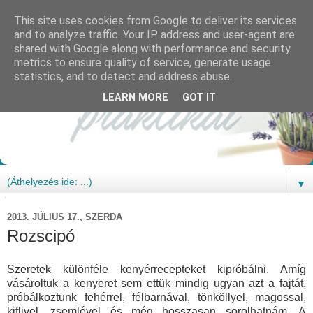
This site uses cookies from Google to deliver its services
and to analyze traffic. Your IP address and user-agent are
shared with Google along with performance and security
metrics to ensure quality of service, generate usage
statistics, and to detect and address abuse.
LEARN MORE
GOT IT
▼
2013. JÚLIUS 17., SZERDA
Rozscipó
Szeretek különféle kenyérrecepteket kipróbálni. Amíg
vásároltuk a kenyeret sem ettük mindig ugyan azt a fajtát,
próbálkoztunk fehérrel, félbarnával, tönköllyel, magossal,
kiflivel, zsemlével és még hosszasan sorolhatnám. A