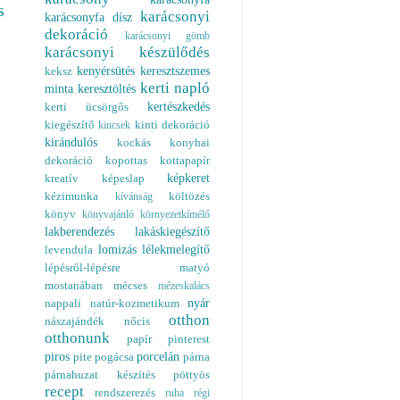
s
karácsonyi
karácsonyfa dísz
dekoráció
karácsonyi gömb
karácsonyi készülődés
kenyérsütés
keresztszemes
keksz
kerti napló
minta
keresztöltés
kertészkedés
kerti ücsörgős
kiegészítő
kinti dekoráció
kincsek
kirándulós
kockás
konyhai
dekoráció
kopottas
kottapapír
képkeret
kreatív
képeslap
kézimunka
költözés
kívánság
könyv
könyvajánló
környezetkímélő
lakberendezés
lakáskiegészítő
lomizás
lélekmelegítő
levendula
lépésről-lépésre
matyó
mostanában
mécses
mézeskalács
nyár
nappali
natúr-kozmetikum
otthon
nászajándék
nőcis
otthonunk
papír
pinterest
piros
porcelán
pite
pogácsa
párna
párnahuzat készítés
pöttyös
recept
rendszerezés
ruha
régi