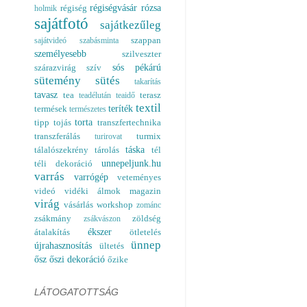
régiségvásár
rózsa
régiség
holmik
sajátfotó
sajátkezűleg
szappan
sajátvideó
szabásminta
személyesebb
szilveszter
sós pékárú
szárazvirág
szív
sütemény
sütés
takarítás
tavasz
tea
terasz
teadélután
teaidő
textil
teríték
termések
természetes
torta
tipp
tojás
transzfertechnika
transzferálás
turmix
turirovat
táska
tálalószekrény
tárolás
tél
unnepeljunk.hu
téli dekoráció
varrás
varrógép
veteményes
videó
vidéki álmok magazin
virág
vásárlás
workshop
zománc
zsákmány
zöldség
zsákvászon
ékszer
átalakítás
ötletelés
ünnep
újrahasznosítás
ültetés
ősz
őszi dekoráció
őzike
LÁTOGATOTTSÁG