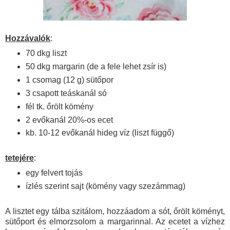
Hozzávalók
:
70 dkg liszt
50 dkg margarin (de a fele lehet zsír is)
1 csomag (12 g) sütőpor
3 csapott teáskanál só
fél tk. őrölt kömény
2 evőkanál 20%-os ecet
kb. 10-12 evőkanál hideg víz (liszt függő)
tetejére
:
egy felvert tojás
ízlés szerint sajt (kömény vagy szezámmag)
A lisztet egy tálba szitálom, hozzáadom a sót, őrölt köményt,
sütőport és elmorzsolom a margarinnal. Az ecetet a vízhez