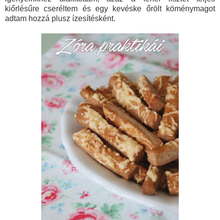
kiőrlésűre cseréltem és egy kevéske őrölt köménymagot
adtam hozzá plusz ízesítésként.