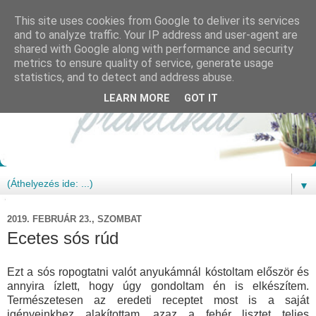
This site uses cookies from Google to deliver its services
and to analyze traffic. Your IP address and user-agent are
shared with Google along with performance and security
metrics to ensure quality of service, generate usage
statistics, and to detect and address abuse.
LEARN MORE
GOT IT
▼
2019. FEBRUÁR 23., SZOMBAT
Ecetes sós rúd
Ezt a sós ropogtatni valót anyukámnál kóstoltam először és
annyira ízlett, hogy úgy gondoltam én is elkészítem.
Természetesen az eredeti receptet most is a saját
igényeinkhez alakítottam, azaz a fehér lisztet teljes