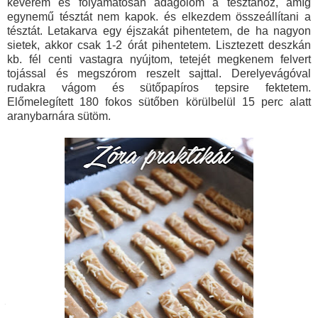
keverem és folyamatosan adagolom a tésztához, amíg
egynemű tésztát nem kapok. és elkezdem összeállítani a
tésztát. Letakarva egy éjszakát pihentetem, de ha nagyon
sietek, akkor csak 1-2 órát pihentetem. Lisztezett deszkán
kb. fél centi vastagra nyújtom, tetejét megkenem felvert
tojással és megszórom reszelt sajttal. Derelyevágóval
rudakra vágom és sütőpapíros tepsire fektetem.
Előmelegített 180 fokos sütőben körülbelül 15 perc alatt
aranybarnára sütöm.