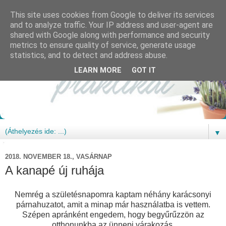
This site uses cookies from Google to deliver its services
and to analyze traffic. Your IP address and user-agent are
shared with Google along with performance and security
metrics to ensure quality of service, generate usage
statistics, and to detect and address abuse.
LEARN MORE
GOT IT
▼
2018. NOVEMBER 18., VASÁRNAP
A kanapé új ruhája
Nemrég a születésnapomra kaptam néhány karácsonyi
párnahuzatot, amit a minap már használatba is vettem.
Szépen apránként engedem, hogy begyűrűzzön az
otthonunkba az ünnepi várakozás.