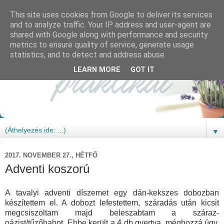
This site uses cookies from Google to deliver its services
and to analyze traffic. Your IP address and user-agent are
shared with Google along with performance and security
metrics to ensure quality of service, generate usage
statistics, and to detect and address abuse.
LEARN MORE
GOT IT
▼
2017. NOVEMBER 27., HÉTFŐ
Adventi koszorú
A tavalyi adventi díszemet egy dán-kekszes dobozban
készítettem el. A dobozt lefestettem, száradás után kicsit
megcsiszoltam majd beleszabtam a száraz-
oázist/tűzőhabot. Ebbe került a 4 db gyertya, méghozzá úgy,