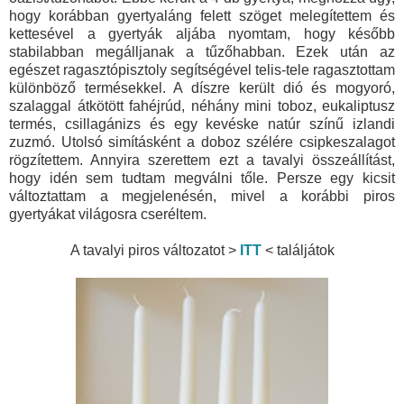
hogy korábban gyertyaláng felett szöget melegítettem és
kettesével a gyertyák aljába nyomtam, hogy később
stabilabban megálljanak a tűzőhabban. Ezek után az
egészet ragasztópisztoly segítségével telis-tele ragasztottam
különböző termésekkel. A díszre került dió és mogy
oró,
szalaggal átkötött fahéjrúd, néhány mini toboz, eukaliptusz
termés, csillagánizs és egy kevéske natúr színű izlandi
zuzmó. Utolsó simításként a doboz szélére csipkeszalagot
rögzítettem. Annyira szerettem ezt a tavalyi összeállítást,
hogy idén sem tudtam megválni tőle. Persze egy kicsit
változtattam a megjelenésén, mivel a korábbi piros
gyertyákat világosra cseréltem.
A tavalyi piros változatot >
ITT
< találjátok