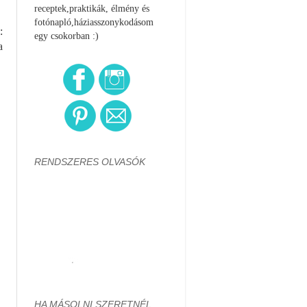
receptek,praktikák, élmény és
fotónapló,háziasszonykodásom
:
egy csokorban :)
a
RENDSZERES OLVASÓK
HA MÁSOLNI SZERETNÉL...