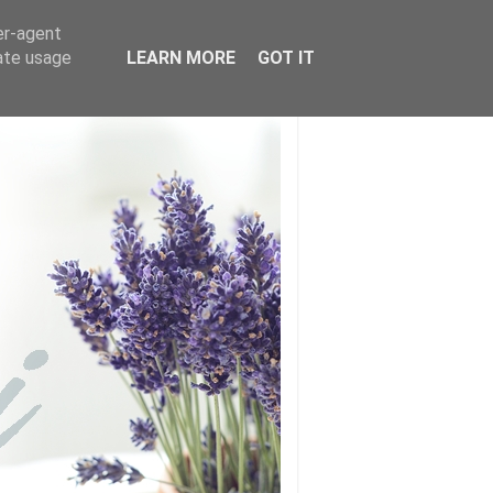
er-agent
rate usage
LEARN MORE
GOT IT