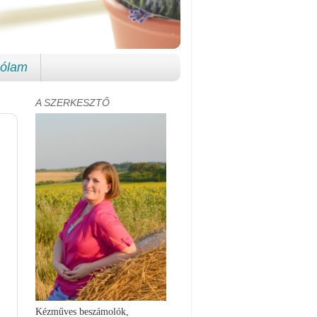
ólam
A SZERKESZTŐ
Kézműves beszámolók,