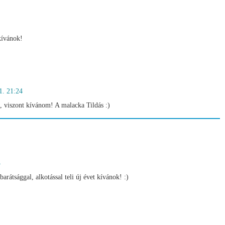
kívánok!
1. 21:24
 viszont kívánom! A malacka Tildás :)
4
barátsággal, alkotással teli új évet kívánok! :)