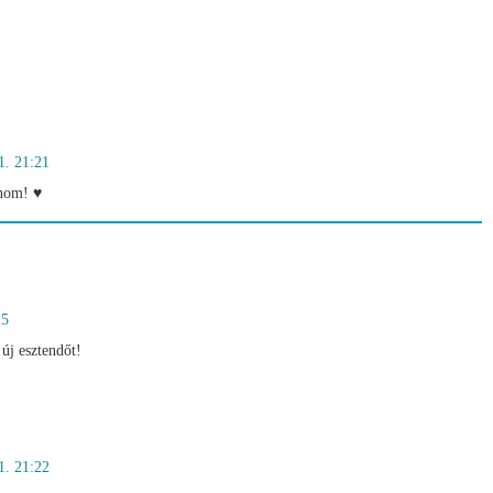
1. 21:21
nom! ♥
25
új esztendőt!
1. 21:22