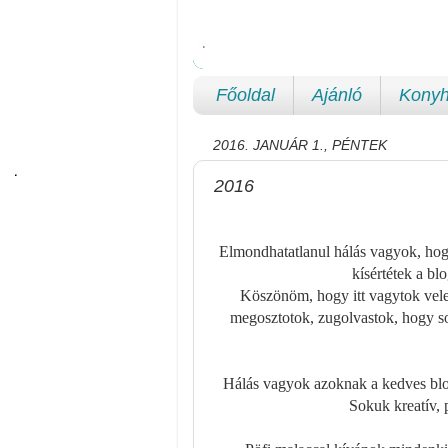
Főoldal
Ajánló
Konyh
2016. JANUÁR 1., PÉNTEK
2016
Elmondhatatlanul hálás vagyok, hog
kísértétek a bl
Köszönöm, hogy itt vagytok velem
megosztotok, zugolvastok, hogy so
Hálás vagyok azoknak a kedves blog
Sokuk kreatív, 