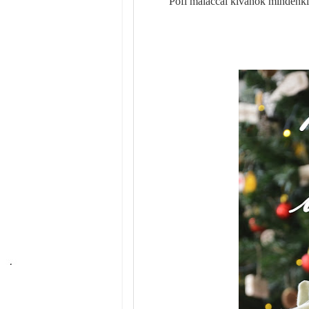
Pöfi malaccal kívánok mindenkin