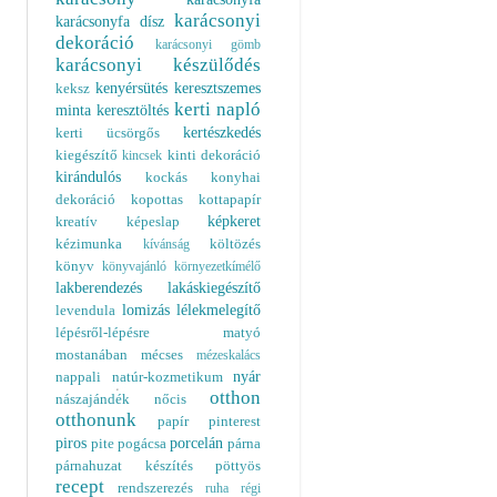
karácsonyi
karácsonyfa dísz
dekoráció
karácsonyi gömb
karácsonyi készülődés
kenyérsütés
keresztszemes
keksz
kerti napló
minta
keresztöltés
kertészkedés
kerti ücsörgős
kiegészítő
kinti dekoráció
kincsek
kirándulós
kockás
konyhai
dekoráció
kopottas
kottapapír
képkeret
kreatív
képeslap
kézimunka
költözés
kívánság
könyv
könyvajánló
környezetkímélő
lakberendezés
lakáskiegészítő
lomizás
lélekmelegítő
levendula
lépésről-lépésre
matyó
mostanában
mécses
mézeskalács
nyár
nappali
natúr-kozmetikum
otthon
nászajándék
nőcis
otthonunk
papír
pinterest
piros
porcelán
pite
pogácsa
párna
párnahuzat készítés
pöttyös
recept
rendszerezés
ruha
régi