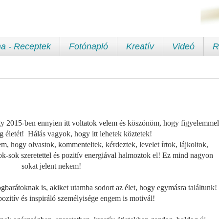
a - Receptek
Fotónapló
Kreatív
Videó
R
y 2015-ben ennyien itt voltatok velem és köszönöm, hogy figyelemmel
og életét! Hálás vagyok, hogy itt lehetek köztetek!
, hogy olvastok, kommenteltek, kérdeztek, levelet írtok, lájkoltok,
k-sok szeretettel és pozitív energiával halmoztok el! Ez mind nagyon
sokat jelent nekem!
barátoknak is, akiket utamba sodort az élet, hogy egymásra találtunk!
pozitív és inspiráló személyisége engem is motivál!