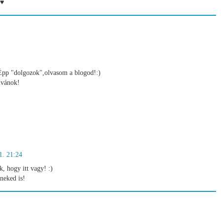
 ♥
.Épp "dolgozok",olvasom a blogod!:)
ívánok!
1. 21:24
k, hogy itt vagy! :)
neked is!