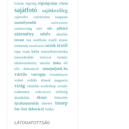
régiségvásár
rózsa
régiség
holmik
sajátfotó
sajátkezűleg
szappan
sajátvideó
szabásminta
személyesebb
szilveszter
sós pékárú
szárazvirág
szív
sütemény
sütés
takarítás
tavasz
tea
terasz
teadélután
teaidő
textil
teríték
termések
természetes
torta
tipp
tojás
transzfertechnika
transzferálás
turmix
turirovat
táska
tálalószekrény
tárolás
tél
unnepeljunk.hu
téli dekoráció
varrás
varrógép
veteményes
videó
vidéki álmok magazin
virág
vásárlás
workshop
zománc
zsákmány
zöldség
zsákvászon
ékszer
átalakítás
ötletelés
ünnep
újrahasznosítás
ültetés
ősz
őszi dekoráció
őzike
LÁTOGATOTTSÁG