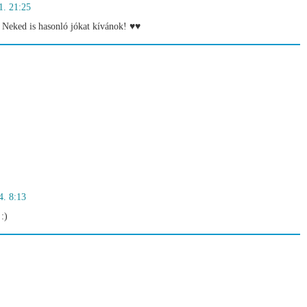
1. 21:25
Neked is hasonló jókat kívánok! ♥♥
4. 8:13
:)