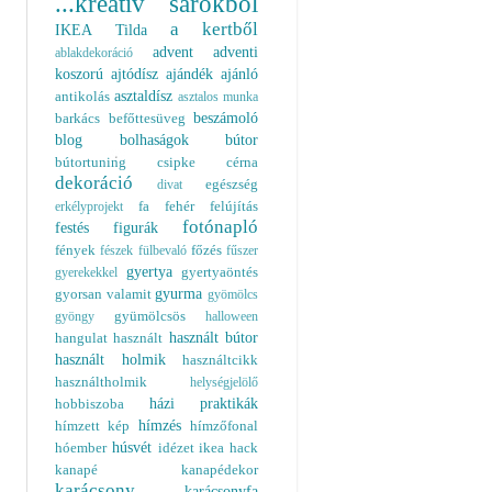
...kreatív sarokból
a kertből
IKEA
Tilda
advent
adventi
ablakdekoráció
koszorú
ajtódísz
ajándék
ajánló
asztaldísz
antikolás
asztalos munka
beszámoló
barkács
befőttesüveg
blog
bolhaságok
bútor
bútortuning
csipke
cérna
dekoráció
egészség
divat
fa
fehér
felújítás
erkélyprojekt
fotónapló
festés
figurák
fények
főzés
fészek
fülbevaló
fűszer
gyertya
gyertyaöntés
gyerekekkel
gyurma
gyorsan valamit
gyömölcs
gyümölcsös
gyöngy
halloween
használt bútor
hangulat
használt
használt holmik
használtcikk
használtholmik
helységjelölő
házi praktikák
hobbiszoba
hímzés
hímzett kép
hímzőfonal
húsvét
hóember
idézet
ikea hack
kanapé
kanapédekor
karácsony
karácsonyfa