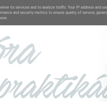
liver its services and to analyze traffic. Your IP address and us
rmance and security metrics to ensure quality of service, gene
buse.