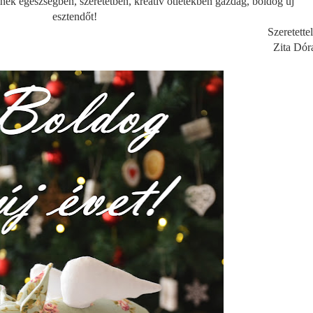
ek egészségben, szeretetben, kreatív ötletekben gazdag, boldog új
esztendőt!
Szeretettel
Zita Dór