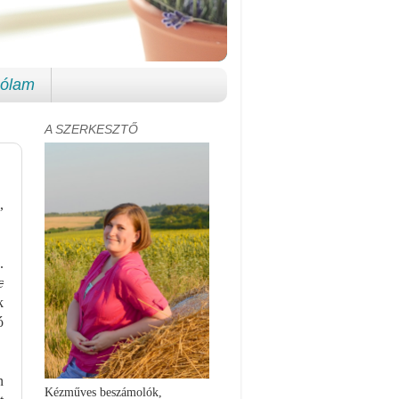
ólam
A SZERKESZTŐ
,
.
c
k
ó
n
Kézműves beszámolók,