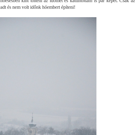
 hóesésben kint tölteni az időmet és kattintottam is pár képet. Csak az
adt és nem volt időnk hóembert építeni!