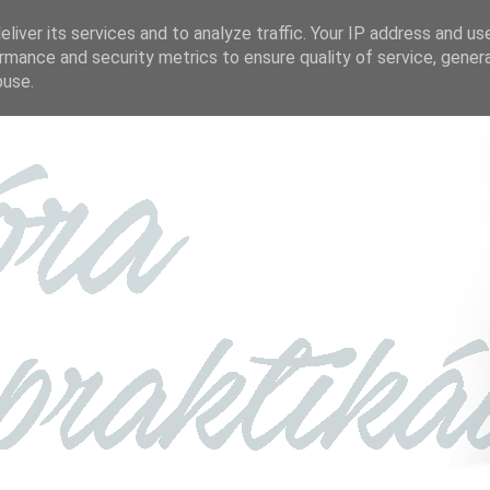
liver its services and to analyze traffic. Your IP address and us
rmance and security metrics to ensure quality of service, gene
buse.