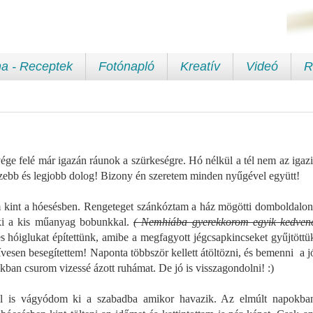
a - Receptek
Fotónapló
Kreatív
Videó
R
vége felé már igazán ráunok a szürkeségre. Hó nélkül a tél nem az igazi
szebb és legjobb dolog! Bizony én szeretem minden nyűgével együtt!
em kint a hóesésben. Rengeteget szánkóztam a ház mögötti domboldalon
ki a kis műanyag bobunkkal.
( Nemhiába gyerekkorom egyik kedven
 hóiglukat építettünk, amibe a megfagyott jégcsapkincseket gyűjtöttü
ívesen besegítettem! Naponta többször kellett átöltözni, és bemenni a j
kban csurom vizessé ázott ruhámat. De jó is visszagondolni! :)
jel is vágyódom ki a szabadba amikor havazik. Az elmúlt napokba