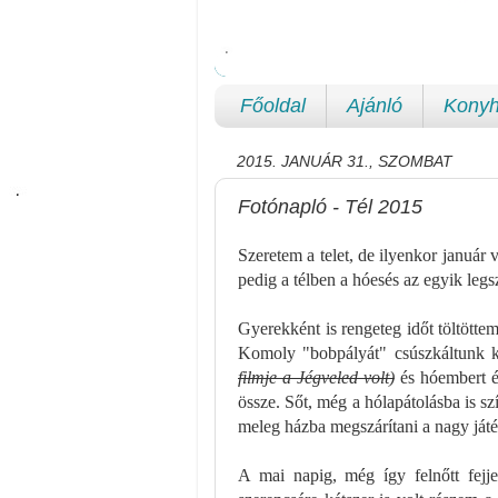
Főoldal
Ajánló
Konyh
2015. JANUÁR 31., SZOMBAT
Fotónapló - Tél 2015
Szeretem a telet, de ilyenkor január 
pedig a télben a hóesés az egyik leg
Gyerekként is rengeteg időt töltött
Komoly "bobpályát" csúszkáltunk 
filmje a Jégveled volt)
és hóembert és
össze. Sőt, még a hólapátolásba is sz
meleg házba megszárítani a nagy játé
A mai napig, még így felnőtt fej