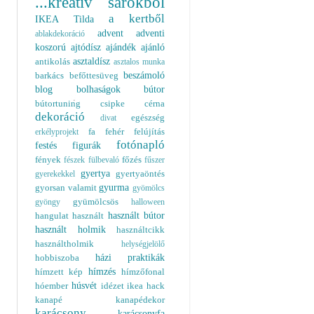
...kreatív sarokból
a kertből
IKEA
Tilda
advent
adventi
ablakdekoráció
koszorú
ajtódísz
ajándék
ajánló
asztaldísz
antikolás
asztalos munka
beszámoló
barkács
befőttesüveg
blog
bolhaságok
bútor
bútortuning
csipke
cérna
dekoráció
egészség
divat
fa
fehér
felújítás
erkélyprojekt
fotónapló
festés
figurák
fények
főzés
fészek
fülbevaló
fűszer
gyertya
gyertyaöntés
gyerekekkel
gyurma
gyorsan valamit
gyömölcs
gyümölcsös
gyöngy
halloween
használt bútor
hangulat
használt
használt holmik
használtcikk
használtholmik
helységjelölő
házi praktikák
hobbiszoba
hímzés
hímzett kép
hímzőfonal
húsvét
hóember
idézet
ikea hack
kanapé
kanapédekor
karácsony
karácsonyfa