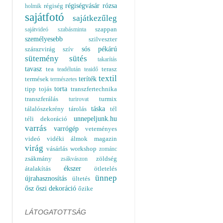
régiségvásár
rózsa
régiség
holmik
sajátfotó
sajátkezűleg
szappan
sajátvideó
szabásminta
személyesebb
szilveszter
sós pékárú
szárazvirág
szív
sütemény
sütés
takarítás
tavasz
tea
terasz
teadélután
teaidő
textil
teríték
termések
természetes
torta
tipp
tojás
transzfertechnika
transzferálás
turmix
turirovat
táska
tálalószekrény
tárolás
tél
unnepeljunk.hu
téli dekoráció
varrás
varrógép
veteményes
videó
vidéki álmok magazin
virág
vásárlás
workshop
zománc
zsákmány
zöldség
zsákvászon
ékszer
átalakítás
ötletelés
ünnep
újrahasznosítás
ültetés
ősz
őszi dekoráció
őzike
LÁTOGATOTTSÁG