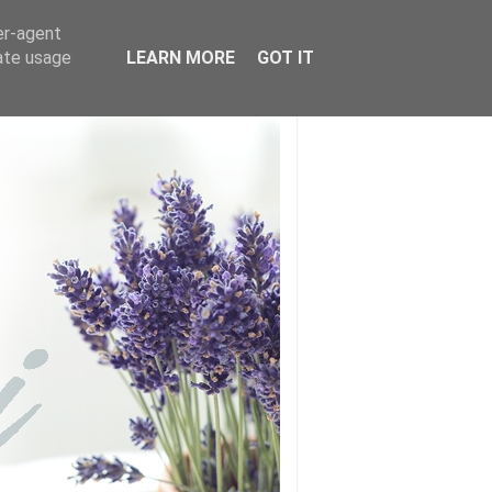
er-agent
rate usage
LEARN MORE
GOT IT