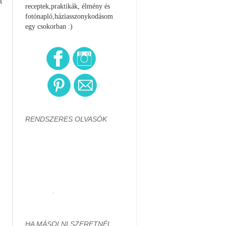
t
receptek,praktikák, élmény és
fotónapló,háziasszonykodásom
egy csokorban :)
RENDSZERES OLVASÓK
HA MÁSOLNI SZERETNÉL...