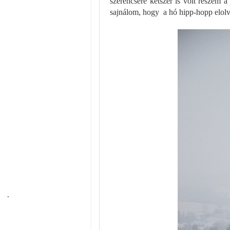
szerencsére kétszer is volt részem a
sajnálom, hogy a hó hipp-hopp elolv