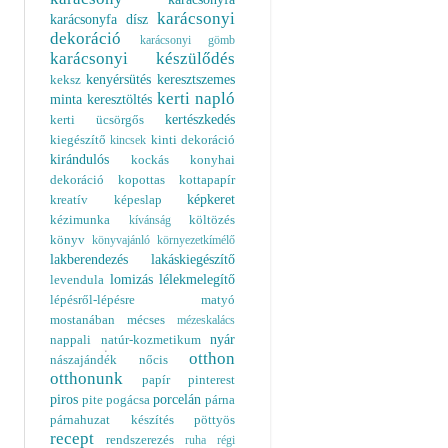
karácsonyi
karácsonyfa dísz
dekoráció
karácsonyi gömb
karácsonyi készülődés
kenyérsütés
keresztszemes
keksz
kerti napló
minta
keresztöltés
kertészkedés
kerti ücsörgős
kiegészítő
kinti dekoráció
kincsek
kirándulós
kockás
konyhai
dekoráció
kopottas
kottapapír
képkeret
kreatív
képeslap
kézimunka
költözés
kívánság
könyv
könyvajánló
környezetkímélő
lakberendezés
lakáskiegészítő
lomizás
lélekmelegítő
levendula
lépésről-lépésre
matyó
mostanában
mécses
mézeskalács
nyár
nappali
natúr-kozmetikum
otthon
nászajándék
nőcis
otthonunk
papír
pinterest
piros
porcelán
pite
pogácsa
párna
párnahuzat készítés
pöttyös
recept
rendszerezés
ruha
régi