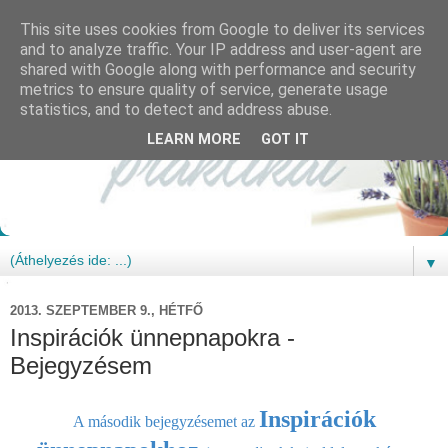
This site uses cookies from Google to deliver its services
and to analyze traffic. Your IP address and user-agent are
shared with Google along with performance and security
metrics to ensure quality of service, generate usage
statistics, and to detect and address abuse.
LEARN MORE
GOT IT
▼
2013. SZEPTEMBER 9., HÉTFŐ
Inspirációk ünnepnapokra -
Bejegyzésem
Inspirációk
A második bejegyzésemet
az