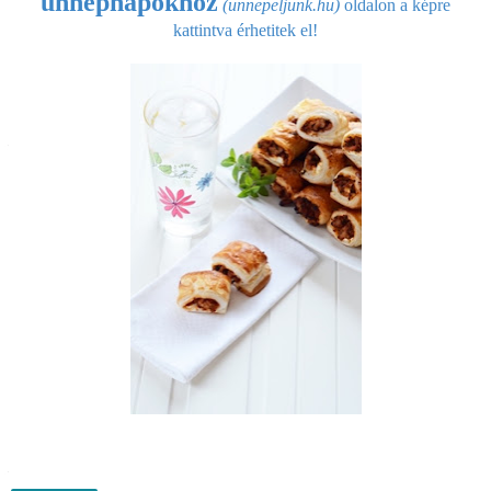
ünnepnapokhoz
(unnepeljunk.hu)
oldalon a képre
kattintva érhetitek el!