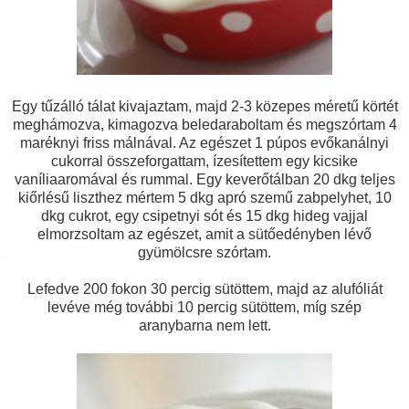
Egy tűzálló tálat kivajaztam, majd 2-3 közepes méretű körtét
meghámozva, kimagozva beledaraboltam és megszórtam 4
maréknyi friss málnával. Az egészet 1 púpos evőkanálnyi
cukorral összeforgattam, ízesítettem egy kicsike
vaníliaaromával és rummal. Egy keverőtálban 20 dkg teljes
kiőrlésű liszthez mértem 5 dkg apró szemű zabpelyhet, 10
dkg cukrot, egy csipetnyi sót és 15 dkg hideg vajjal
elmorzsoltam az egészet, amit a sütőedényben lévő
gyümölcsre szórtam.
Lefedve 200 fokon 30 percig sütöttem, majd az alufóliát
levéve még további 10 percig sütöttem, míg szép
aranybarna nem lett.