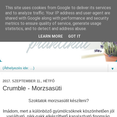
This site uses cookies from Google to deliver its services
and to analyze traffic. Your IP address and user-agent are
shared with Google along with performance and security
metrics to ensure quality of service, generate usage
statistics, and to detect and address abuse.
LEARN MORE
GOT IT
▼
2017. SZEPTEMBER 11., HÉTFŐ
Crumble - Morzsasüti
Szoktatok morzsasütit készíteni?
Imádom, mert a különböző gyümölcsöknek köszönhetően jól
variálható, pikk-pakk elkészíthető kanalazható finomság.