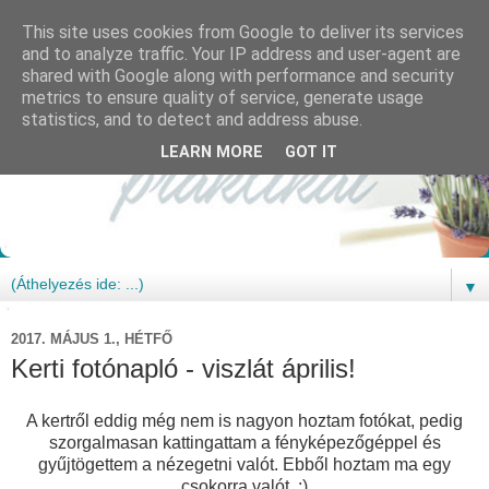
This site uses cookies from Google to deliver its services
and to analyze traffic. Your IP address and user-agent are
shared with Google along with performance and security
metrics to ensure quality of service, generate usage
statistics, and to detect and address abuse.
LEARN MORE
GOT IT
▼
2017. MÁJUS 1., HÉTFŐ
Kerti fotónapló - viszlát április!
A kertről eddig még nem is nagyon hoztam fotókat, pedig
szorgalmasan kattingattam a fényképezőgéppel és
gyűjtögettem a nézegetni valót. Ebből hoztam ma egy
csokorra valót. :)