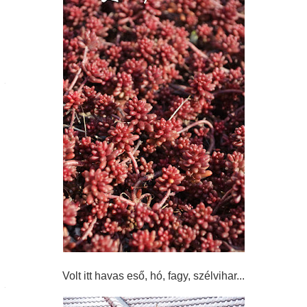
Volt itt havas eső, hó, fagy, szélvihar...