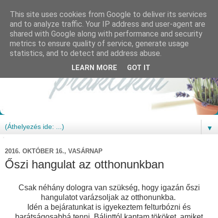
This site uses cookies from Google to deliver its services
and to analyze traffic. Your IP address and user-agent are
shared with Google along with performance and security
metrics to ensure quality of service, generate usage
statistics, and to detect and address abuse.
LEARN MORE
GOT IT
▼
2016. OKTÓBER 16., VASÁRNAP
Őszi hangulat az otthonunkban
Csak néhány dologra van szükség, hogy igazán őszi
hangulatot varázsoljak az otthonunkba.
Idén a bejáratunkat is igyekeztem felturbózni és
barátságosabbá tenni. Bálinttól kaptam tököket, amiket