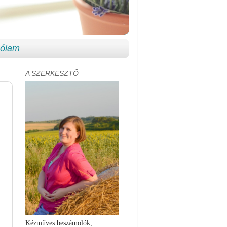
ólam
A SZERKESZTŐ
Kézműves beszámolók,