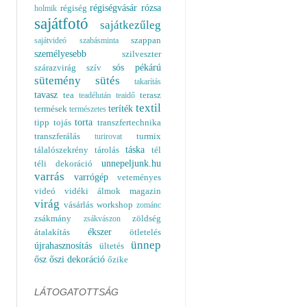
régiségvásár
rózsa
régiség
holmik
sajátfotó
sajátkezűleg
szappan
sajátvideó
szabásminta
személyesebb
szilveszter
sós pékárú
szárazvirág
szív
sütemény
sütés
takarítás
tavasz
tea
terasz
teadélután
teaidő
textil
teríték
termések
természetes
torta
tipp
tojás
transzfertechnika
transzferálás
turmix
turirovat
táska
tálalószekrény
tárolás
tél
unnepeljunk.hu
téli dekoráció
varrás
varrógép
veteményes
videó
vidéki álmok magazin
virág
vásárlás
workshop
zománc
zsákmány
zöldség
zsákvászon
ékszer
átalakítás
ötletelés
ünnep
újrahasznosítás
ültetés
ősz
őszi dekoráció
őzike
LÁTOGATOTTSÁG