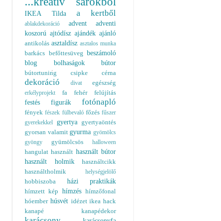
...kreatív sarokból
a kertből
IKEA
Tilda
advent
adventi
ablakdekoráció
koszorú
ajtódísz
ajándék
ajánló
asztaldísz
antikolás
asztalos munka
beszámoló
barkács
befőttesüveg
blog
bolhaságok
bútor
bútortuning
csipke
cérna
dekoráció
egészség
divat
fa
fehér
felújítás
erkélyprojekt
fotónapló
festés
figurák
fények
főzés
fészek
fülbevaló
fűszer
gyertya
gyertyaöntés
gyerekekkel
gyurma
gyorsan valamit
gyömölcs
gyümölcsös
gyöngy
halloween
használt bútor
hangulat
használt
használt holmik
használtcikk
használtholmik
helységjelölő
házi praktikák
hobbiszoba
hímzés
hímzett kép
hímzőfonal
húsvét
hóember
idézet
ikea hack
kanapé
kanapédekor
karácsony
karácsonyfa