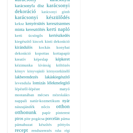
karácsonyi
karácsonyfa dísz
dekoráció
karácsonyi gömb
karácsonyi készülődés
kenyérsütés
keresztszemes
keksz
kerti napló
minta
keresztöltés
kertészkedés
kerti ücsörgős
kiegészítő
kinti dekoráció
kincsek
kirándulós
kockás
konyhai
dekoráció
kopottas
kottapapír
képkeret
kreatív
képeslap
kézimunka
költözés
kívánság
könyv
könyvajánló
környezetkímélő
lakberendezés
lakáskiegészítő
lomizás
lélekmelegítő
levendula
lépésről-lépésre
matyó
mostanában
mécses
mézeskalács
nyár
nappali
natúr-kozmetikum
otthon
nászajándék
nőcis
otthonunk
papír
pinterest
piros
porcelán
pite
pogácsa
párna
párnahuzat készítés
pöttyös
recept
rendszerezés
ruha
régi