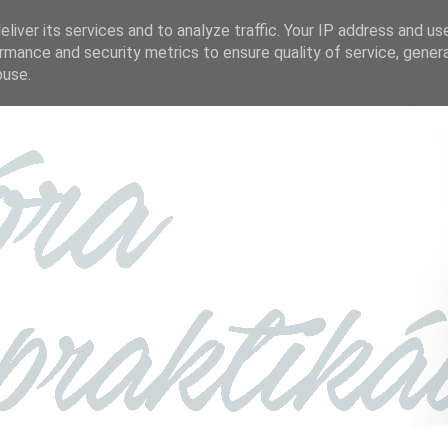
liver its services and to analyze traffic. Your IP address and us
rmance and security metrics to ensure quality of service, gene
buse.