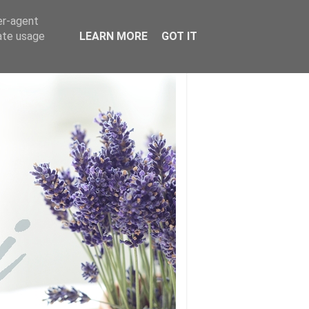
er-agent
rate usage
LEARN MORE
GOT IT