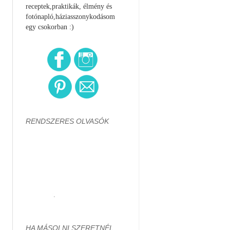
receptek,praktikák, élmény és
fotónapló,háziasszonykodásom
egy csokorban :)
RENDSZERES OLVASÓK
HA MÁSOLNI SZERETNÉL...